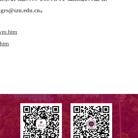
@szu.edu.cn。
xwm.htm
.htm
】