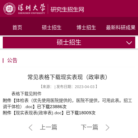
首页
硕士招生
博士招生
最新科研成果
硕士招生
联系我们
公告
常见表格下载​现实表现（政审表）
【来源： | 发布日期：2023-04-03 】
表格下载见附件
附件【
体检表（优先使用医院提供的，医院不提供，可用此表。招工
调干体检）.doc
】已下载
23886
次
附件【
现实表现表(政审表).doc
】已下载
18009
次
上一篇
下一篇