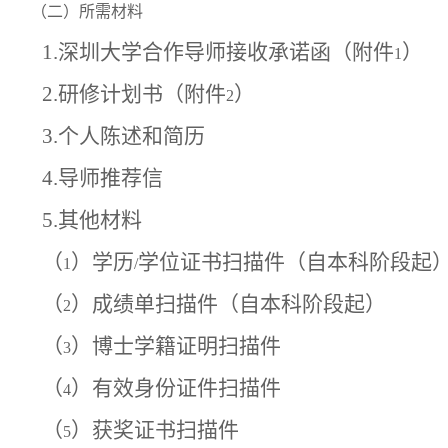
（二）所需材料
1.
深圳大学合作导师接收承诺函（附件
）
1
2.
研修计划书（附件
）
2
3.
个人陈述和简历
4.
导师推荐信
5.
其他材料
（
）学历
学位证书扫描件（自本科阶段起
1
/
（
）成绩单扫描件（自本科阶段起）
2
（
）博士学籍证明扫描件
3
（
）有效身份证件扫描件
4
（
）获奖证书扫描件
5