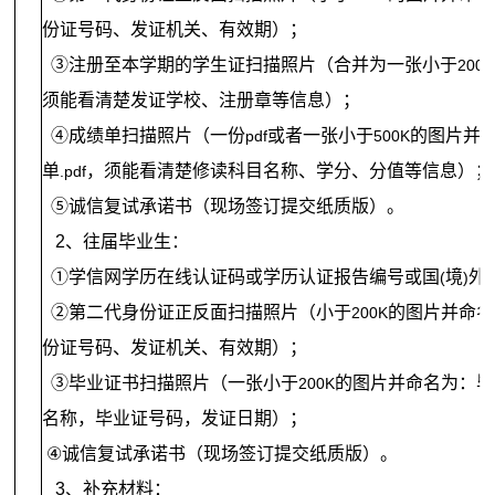
份证号码、发证机关、有效期）；
③注册至本学期的学生证扫描照片（合并为一张小于
200K
须能看清楚发证学校、注册章等信息）；
④成绩单扫描照片（一份
或者一张小于
的图片并
pdf
500K
单
，须能看清楚修读科目名称、学分、分值等信息）；
.pdf
⑤诚信复试承诺书（现场签订提交纸质版）。
2
、往届毕业生：
①学信网学历在线认证码或学历认证报告编号或国
境
外
(
)
②第二代身份证正反面扫描照片（小于
的图片并命名
200K
份证号码、发证机关、有效期）；
③毕业证书扫描照片（一张小于
的图片并命名为：毕
200K
名称，毕业证号码，发证日期）；
④
诚信复试承诺书（现场签订提交纸质版）。
3
、补充材料：