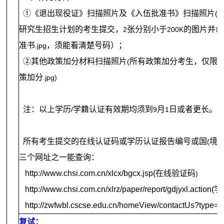
①《退出现役证》扫描照片及《入伍批准书》扫描照片
(
研究生招生计划的考生提交，
张分别小于
的图片并命
2
200K
准书
，须能看清楚号码）；
.jpg
②其他政策加分材料扫描照片
所有政策加分考生，仅限
(
策加分
.jpg)
注：以上学历
学籍认证有效期均须到
月
日或者更长。
/
9
1
所有考生提交的在线认证码或学历认证报告编号或国
境
(
)
三个网址之一能查询：
http://www.chsi.com.cn/xlcx/bgcx.jsp(
在线验证码
)
http://www.chsi.com.cn/xlrz/paper/report/gdjyxl.action(
学
http://zwfwbl.cscse.edu.cn/homeView/contactUs?type=2 
复试：