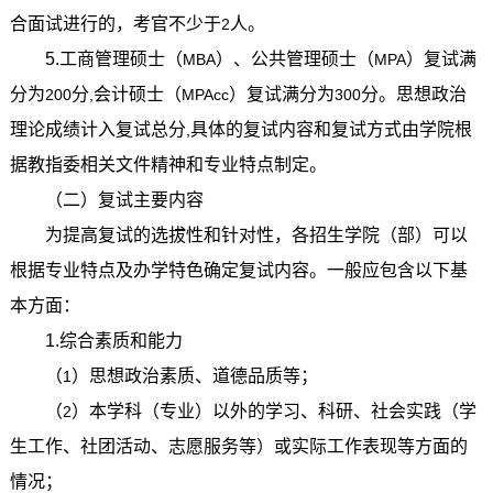
合面试进行的，考官不少于
人。
2
5.
工商管理硕士（
）、公共管理硕士（
）复试满
MBA
MPA
分为
分
会计硕士（
）复试满分为
分。思想政治
200
,
MPAcc
300
理论成绩计入复试总分
具体的复试内容和复试方式由学院根
,
据教指委相关文件精神和专业特点制定。
（二）复试主要内容
为提高复试的选拔性和针对性，各招生学院（部）可以
根据专业特点及办学特色确定复试内容。一般应包含以下基
本方面：
1.
综合素质和能力
（
）思想政治素质、道德品质等；
1
（
）本学科（专业）以外的学习、科研、社会实践（学
2
生工作、社团活动、志愿服务等）或实际工作表现等方面的
情况；