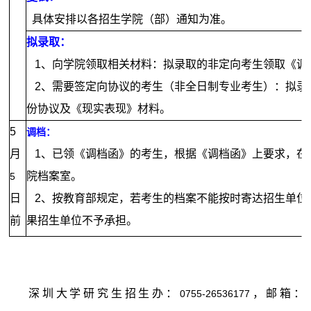
具体安排以各招生学院（部）通知为准。
拟录取：
1
、向学院领取相关材料：拟录取的非定向考生领取《调
2
、需要签定向协议的考生（非全日制专业考生）：拟录
份协议及《现实表现》材料。
5
调档：
月
1
、已领《调档函》的考生，根据《调档函》上要求，在
院档案室。
5
日
2
、按教育部规定，若考生的档案不能按时寄达招生单位
前
果招生单位不予承担。
深圳大学研究生招生办：
，邮箱：
0755-26536177