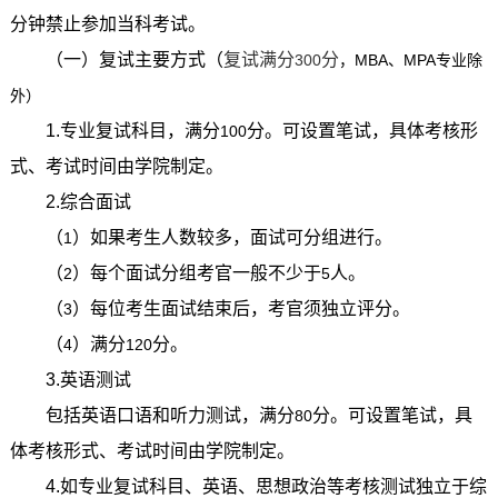
分钟禁止参加当科考试。
（一）复试主要方式（
复试满分
分
300
，
MBA
、
MPA
专业除
外）
1.
专业复试科目，满分
分。可设置笔试，具体考核形
100
式、考试时间由学院制定。
2.
综合面试
（
）如果考生人数较多，面试可分组进行。
1
（
）每个面试分组考官一般不少于
人。
2
5
（
）每位考生面试结束后，考官须独立评分。
3
（
）满分
分。
4
120
3.
英语测试
包括英语口语和听力测试，满分
分。可设置笔试，具
80
体考核形式、考试时间由学院制定。
4.
如专业复试科目、英语、思想政治等考核测试独立于综