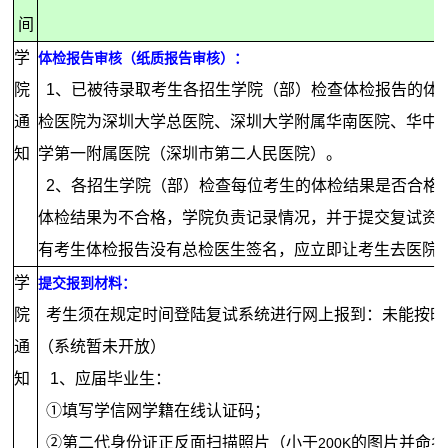
间
学
体检报告审核（纸质报告审核）：
院
1
、已被待录取考生各招生学院（部）检查体检报告的体
通
检医院为深圳大学总医院、深圳大学附属华南医院、华中
知
学第一附属医院（深圳市第二人民医院）。
2
、各招生学院（部）检查每位考生的体检结果是否合格
体检结果为不合格，学院负责记录情况，并于提交复试资
有考生体检报告没有总检医生签名，应立即让考生去医院
学
提交报到材料：
院
考生须在规定时间登陆复试系统进行网上报到：未能按时
通
（系统暂未开放）
知
1
、应届毕业生：
①填写学信网学籍在线认证码；
②第二代身份证正反面扫描照片（小于
的图片并命名
200K