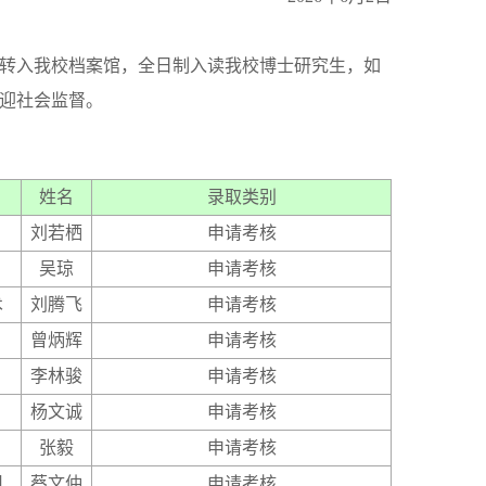
转入我校档案馆，全日制入读我校博士研究生，如
迎社会监督。
姓名
录取类别
刘若栖
申请考核
吴琼
申请考核
术
刘腾飞
申请考核
曾炳辉
申请考核
李林骏
申请考核
杨文诚
申请考核
张毅
申请考核
用
蔡文仲
申请考核