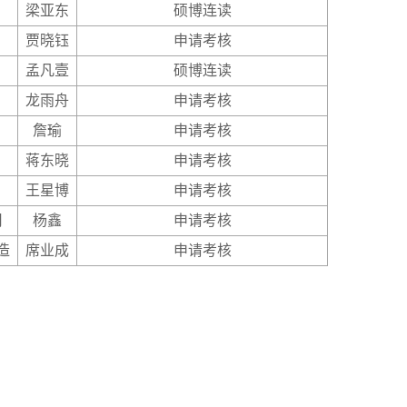
梁亚东
硕博连读
贾晓钰
申请考核
孟凡壹
硕博连读
龙雨舟
申请考核
詹瑜
申请考核
蒋东晓
申请考核
王星博
申请考核
用
杨鑫
申请考核
造
席业成
申请考核
】