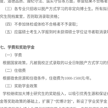
度、道德品质、遵纪守法、诚实守信等方面，审查结果不合格者
（三）各专业只招收以脱产方式学习的非定向博士生。所有拟
究生院档案室，否则取消录取资格；
（四）不参加体检或体检不合格者不予录取；
（五）应届硕士考生入学报到时未获得硕士学位证书者取消录
七、学费和奖助学金
（一）学费
根据国家政策，凡被我校正式录取的以全日制脱产方式学习的博士
（二）住宿费
根据宿舍房源和住宿条件，住宿费为1000-1500元/年。
（三）奖助学金政策
学校继续加大博士研究生的奖助投入，以吸引优秀生源和保证
金等奖助政策的基础上，扩展了“优博计划”，新设了学业奖学