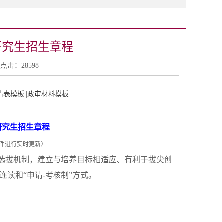
研究生招生章程
00 点击：
28598
||
请表模板
政审材料模板
士研究生招生章程
件进行实时更新）
选拔机制，建立与培养目标相适应、有利于拔尖创
读和“申请-考核制”方式。