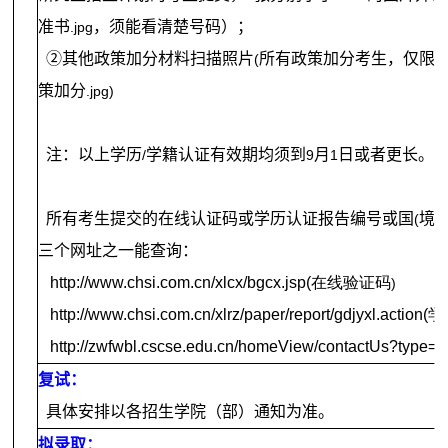
准书
，须能看清楚号码）；
.jpg
②其他政策加分材料扫描照片
所有政策加分考生，仅限
(
策加分
.jpg)
注：以上学历
学籍认证有效期均须到
月
日或者更长。
/
9
1
所有考生提交的在线认证码或学历认证报告编号或国
境
(
)
三个网址之一能查询：
http://www.chsi.com.cn/xlcx/bgcx.jsp(在线验证码
)
http://www.chsi.com.cn/xlrz/paper/report/gdjyxl.a
http://zwfwbl.cscse.edu.cn/homeView/contactUs?type=
复试：
具体安排以各招生学院（部）通知为准。
拟录取：