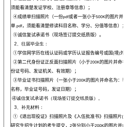
须能看清楚发证学校、注册章等信息）；
④成绩单扫描照片（一份
或者一张小于
的图片并
pdf
500K
单
，须能看清楚修读科目名称、学分、分值等信息）；
.pdf
⑤诚信复试承诺书（现场签订提交纸质版）。
2、往届毕业生：
①学信网学历在线认证码或学历认证报告编号或国
境
外
(
)
②第二代身份证正反面扫描照片（小于
的图片并命名
200K
份证号码、发证机关、有效期）；
③毕业证书扫描照片（一张小于
的图片并命名为：毕
200K
名称，毕业证号码，发证日期）；
④诚信复试承诺书（现场签订提交纸质版）。
3、补充材料：
①《退出现役证》扫描照片及《入伍批准书》扫描照片
(
研究生招生计划的考生提交，
张分别小于
的图片并命
2
200K