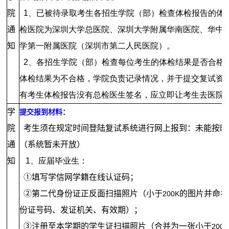
院
1、已被待录取考生各招生学院（部）检查体检报告的体
通
检医院为深圳大学总医院、深圳大学附属华南医院、华中
知
学第一附属医院（深圳市第二人民医院）。
2、各招生学院（部）检查每位考生的体检结果是否合格
体检结果为不合格，学院负责记录情况，并于提交复试资
有考生体检报告没有总检医生签名，应立即让考生去医院
学
提交报到材料：
院
考生须在规定时间登陆复试系统进行网上报到：未能按时
通
（系统暂未开放）
知
1、应届毕业生：
①填写学信网学籍在线认证码；
②第二代身份证正反面扫描照片（小于
的图片并命名
200K
份证号码、发证机关、有效期）；
③注册至本学期的学生证扫描照片（合并为一张小于
200K