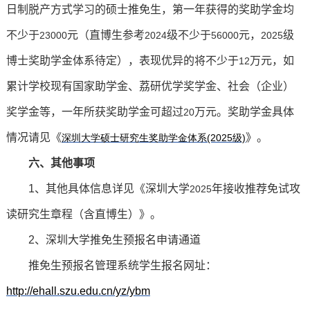
日制脱产方式学习的硕士推免生，第一年获得的奖助学金均
不少于
元（直博生参考
级不少于
元，
级
23000
2024
56000
2025
博士奖助学金体系待定），表现优异的将不少于
万元，如
12
累计学校现有国家助学金、荔研优学奖学金、社会（企业）
奖学金等，一年所获奖助学金可超过
万元。奖助学金具体
20
情况请见《
》。
深圳大学硕士
研
究生奖助学金体系(2025
级)
六、其他事项
1
、其他具体信息详见《深圳大学
年接收推荐免试攻
2025
读研究生章程（含直博生）》。
2
、深圳大学推免生预报名申请通道
推免生预报名管理系统学生报名网址：
http://ehall.szu.edu.cn/yz/ybm