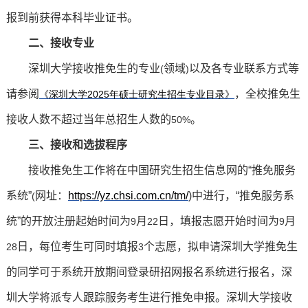
报到前获得本科毕业证书。
二、接收专业
深圳大学接收推免生的专业
领域
以及各专业联系方式等
(
)
请参阅
，全校推免生
《深圳大学2025
年硕士研究生招生专业目录》
接收人数不超过当年总招生人数的
。
50%
三、接收和选拔程序
接收推免生工作将在中国研究生招生信息网的“推免服务
系统”
网址：
https://yz.chsi.com.cn/tm/
)
中进行，“推免服务系
(
统”的开放注册起始时间为
月
日，填报志愿开始时间为
月
9
22
9
日，每位考生可同时填报
个志愿，拟申请深圳大学推免生
28
3
的同学可于系统开放期间登录研招网报名系统进行报名，深
圳大学将派专人跟踪服务考生进行推免申报。深圳大学接收